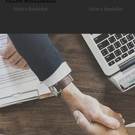
fillipe magliarelli
victor barussi
Sócio e fundador
Sócio e fundador