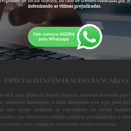
esponder de forma objetiva, no caso de fraudes cometidas por ter
indenizando as vítimas prejudicadas.
ESPECIALISTAS EM FRAUDES BANCÁRIAS
ja você uma vítima de fraude bancária ou esteja buscando prot
us interesses financeiros, a B&M Advogados está aqui para aju
m uma equipe dedicada de especialistas em direito bancári
nanceiro, nós oferecemos soluções jurídicas personalizadas e efic
ra resolver casos complexos envolvendo fraudes bancárias.