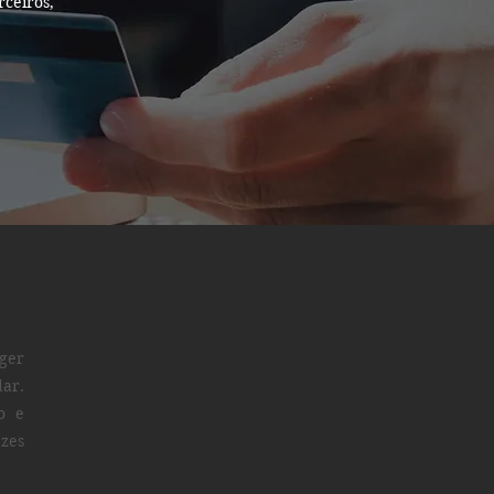
ceiros,
eger
dar.
o e
azes