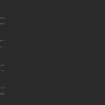
com
ada
Por
ver
nar
a do
sso
ndo