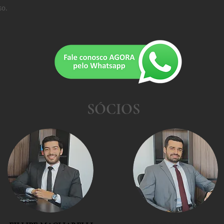
so.
SÓCIOS