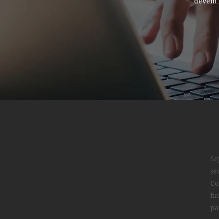
devem r
Se
se
Co
fi
pa