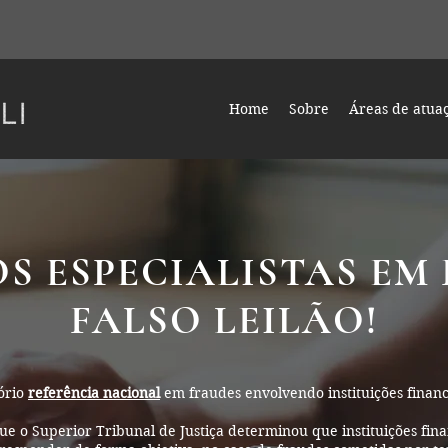
Home
Sobre
Áreas de atua
 ESPECIALISTAS EM
FALSO LEILÃO!
tório
referência nacional
em fraudes envolvendo instituições financ
ue o Superior Tribunal de Justiça determinou que instituições fin