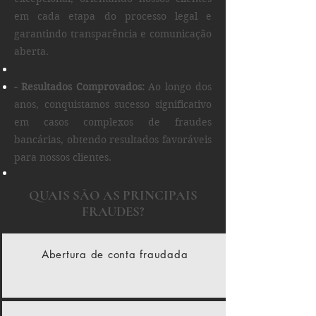
em cada etapa do processo legal e
garantindo transparência e comunicação
aberta.
- Resultados Comprovados:
Ao longo dos
anos, conquistamos sucesso significativo
em casos complexos de fraudes
bancárias, obtendo resultados favoráveis
para nossos clientes.
QUAIS SÃO AS PRINCIPAIS
FRAUDES?
Abertura de conta fraudada