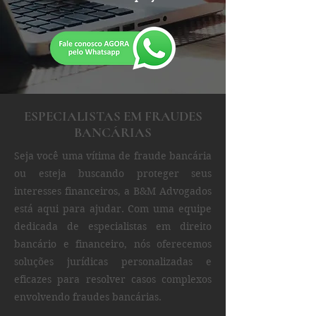
ESPECIALISTAS EM FRAUDES
BANCÁRIAS
Seja você uma vítima de fraude bancária
ou esteja buscando proteger seus
interesses financeiros, a B&M Advogados
está aqui para ajudar. Com uma equipe
dedicada de especialistas em direito
bancário e financeiro, nós oferecemos
soluções jurídicas personalizadas e
eficazes para resolver casos complexos
envolvendo fraudes bancárias.