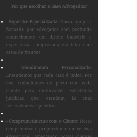
Por que escolher a B&M Advogados?
-
Expertise Especializada:
Nossa equipe é
formada por advogados com profundo
conhecimento em direito bancário e
experiência comprovada em lidar com
casos de fraudes.
-
Atendimento Personalizado:
Entendemos que cada caso é único. Por
isso, trabalhamos de perto com cada
cliente para desenvolver estratégias
jurídicas que atendam às suas
necessidades específicas.
- Comprometimento com o Cliente:
Nosso
compromisso é proporcionar um serviço
excepcional, orientando nossos clientes