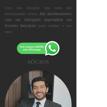
Caso sua situação seja uma das
mencionadas acima,
fale imediatamente
com um Advogado Especialista em
Fraudes Bancárias
para avaliar o seu
caso.
SÓCIOS