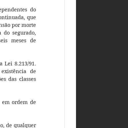
pendentes do 
ontinuada, que 
nsão por morte 
 do segurado, 
eis meses de 
 Lei 8.213/91. 
xistência de 
s das classes 
S em ordem de 
, de qualquer 