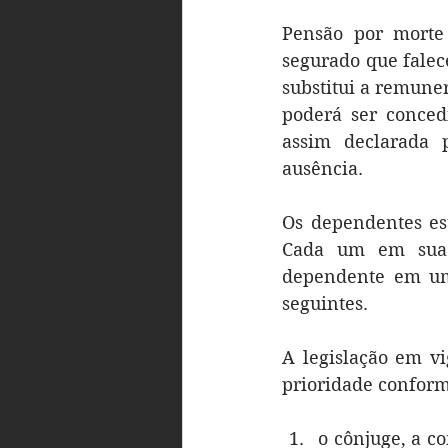
Pensão por morte 
segurado que falec
substitui a remune
poderá ser conced
assim declarada p
ausência.
Os dependentes est
Cada um em sua c
dependente em uma
seguintes.
A legislação em v
prioridade conforme
o cônjuge, a c