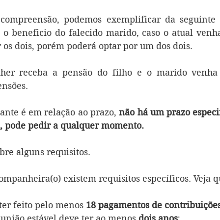
compreensão, podemos exemplificar da seguinte 
o beneficio do falecido marido, caso o atual venha 
 os dois, porém poderá optar por um dos dois.
er receba a pensão do filho e o marido venha a
ensões.
ante é em relação ao prazo, 
não há um prazo especif
, pode pedir a qualquer momento.
bre alguns requisitos.
ompanheira(o) existem requisitos específicos. Veja q
 ter feito pelo menos 
18 pagamentos de contribuiçõe
 união estável deve ter ao menos 
dois anos
;