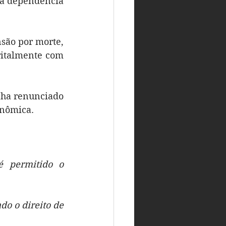
 a dependência 
são por morte, 
italmente com 
ha renunciado 
onômica.
é permitido o 
o o direito de 