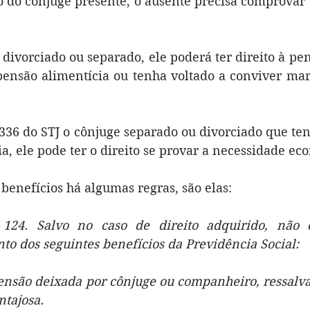
o do cônjuge presente, o ausente precisa comprovar
divorciado ou separado, ele poderá ter direito à pen
ensão alimentícia ou tenha voltado a conviver mar
36 do STJ o cônjuge separado ou divorciado que ten
a, ele pode ter o direito se provar a necessidade ec
benefícios há algumas regras, são elas:
. 124. Salvo no caso de direito adquirido, não 
to dos seguintes benefícios da Previdência Social:
ensão deixada por cônjuge ou companheiro, ressalvad
ntajosa.