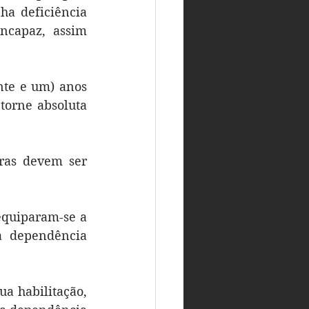
a deficiência 
ncapaz, assim 
te e um) anos 
torne absoluta 
ras devem ser 
equiparam-se a 
 dependência 
a habilitação, 