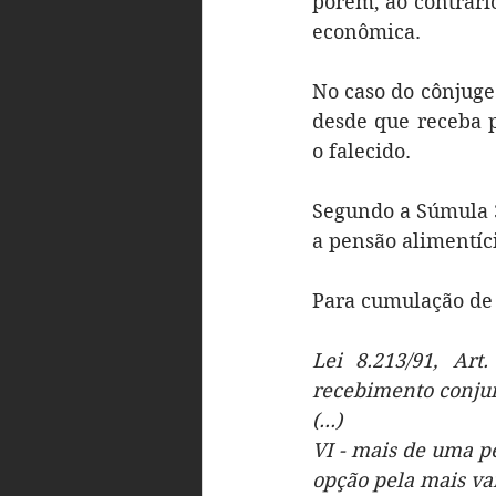
porém, ao contrári
econômica.
No caso do cônjuge 
desde que receba p
o falecido.
Segundo a Súmula 3
a pensão alimentíci
Para cumulação de 
Lei 8.213/91, Art
recebimento conjun
(...)
VI - mais de uma p
opção pela mais va