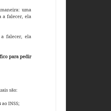
maneira: uma 
a falecer, ela 
 falecer, ela 
ico para pedir 
uais são:
s
 ao INSS;