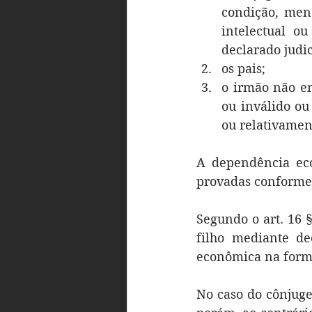
condição, meno
intelectual o
declarado judi
os pais;
o irmão não em
ou inválido ou
ou relativamen
A dependência eco
provadas conforme a
Segundo o art. 16 §
filho mediante d
econômica na form
No caso do cônjuge 