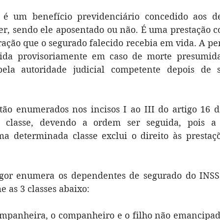
é um benefício previdenciário concedido aos de
er, sendo ele aposentado ou não. É uma prestação c
ração que o segurado falecido recebia em vida. A pe
ida provisoriamente em caso de morte presumida
ela autoridade judicial competente depois de s
ão enumerados nos incisos I ao III do artigo 16 da
lasse, devendo a ordem ser seguida, pois a e
 determinada classe exclui o direito às prestaçõe
igor enumera os dependentes de segurado do INS
 as 3 classes abaixo: 
ompanheira, o companheiro e o filho não emancipado