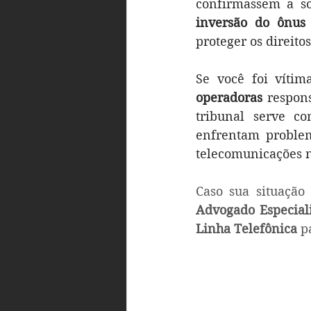
inversão do ônus
proteger os direito
Se você foi vítim
operadoras
 respon
tribunal serve c
enfrentam problem
telecomunicações n
Caso sua situação
Advogado Especiali
Linha Telefônica
 p