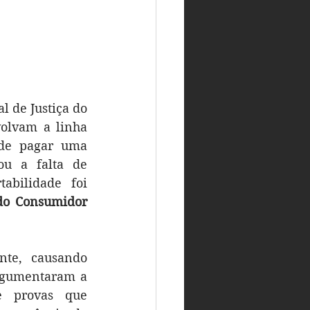
l de Justiça do 
olvam a linha 
telefônica de uma consumidora à operadora original, Tim, além de pagar uma 
u a falta de 
bilidade foi 
do Consumidor 
te, causando 
rgumentaram a 
e provas que 