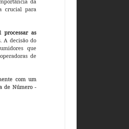
confirmassem a solicitação de portabilidade. Este caso sublinha a importância da 
crucial para 
l 
processar as 
s
. A decisão do 
umidores que 
operadoras de 
mente com um 
a de Número - 