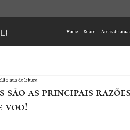
Home
Sobre
Áreas de atua
lli
2 min de leitura
s são as principais razõe
e voo!