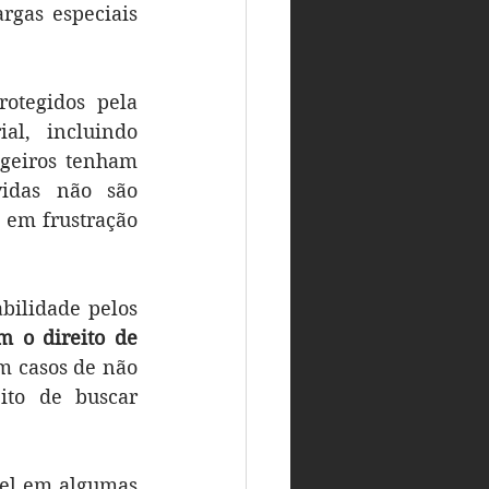
gas especiais 
otegidos pela 
l, incluindo 
geiros tenham 
idas não são 
em frustração 
ilidade pelos 
m o direito de 
m casos de não 
ito de buscar 
el em algumas 