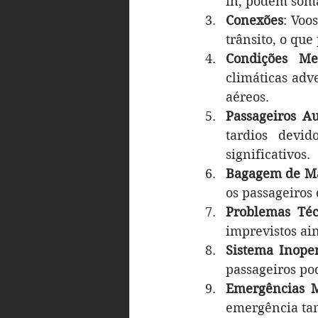
in, podem soma
Conexões
: Voo
trânsito, o que
Condições Met
climáticas ad
aéreos.
Passageiros A
tardios devi
significativos.
Bagagem de M
os passageiros
Problemas Téc
imprevistos a
Sistema Inope
passageiros po
Emergências 
emergência ta