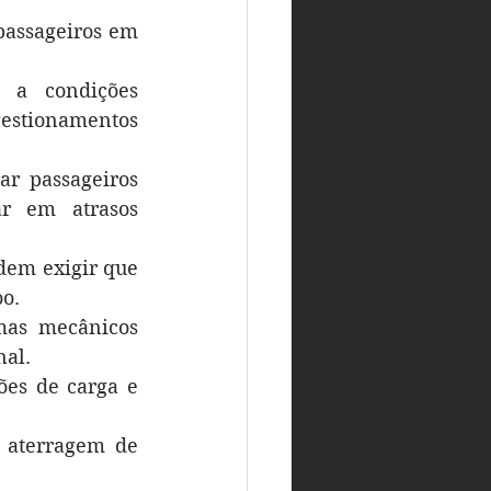
assageiros em 
 a condições 
estionamentos 
r passageiros 
r em atrasos 
dem exigir que 
o.
as mecânicos 
al.
es de carga e 
 aterragem de 