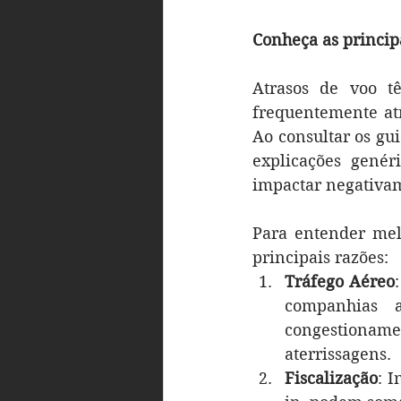
Conheça as principa
Atrasos de voo t
frequentemente atr
Ao consultar os gu
explicações genér
impactar negativam
Para entender melh
principais razões:
Tráfego Aéreo
companhias a
congestionam
aterrissagens.
Fiscalização
: 