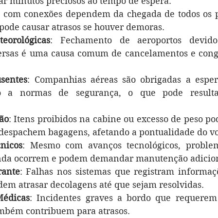
r minutos preciosos ao tempo de espera.
s com conexões dependem da chegada de todos os p
 pode causar atrasos se houver demoras.
eorológicas
: Fechamento de aeroportos devido
versas é uma causa comum de cancelamentos e cong
usentes
: Companhias aéreas são obrigadas a espera
do a normas de segurança, o que pode resulta
ão
: Itens proibidos na cabine ou excesso de peso po
 despachem bagagens, afetando a pontualidade do vo
nicos
: Mesmo com avanços tecnológicos, problem
inda ocorrem e podem demandar manutenção adicion
rante
: Falhas nos sistemas que registram informaçõ
dem atrasar decolagens até que sejam resolvidas.
Médicas
: Incidentes graves a bordo que requerem
mbém contribuem para atrasos.