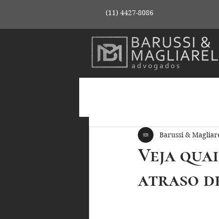
(11) 4427-8086
Barussi & Magliare
Veja quai
atraso d