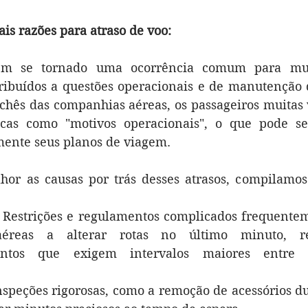
is razões para atraso de voo:
êm se tornado uma ocorrência comum para muito
ibuídos a questões operacionais e de manutenção d
ichês das companhias aéreas, os passageiros muitas
icas como "motivos operacionais", o que pode ser
ente seus planos de viagem.
or as causas por trás desses atrasos, compilamos 
: Restrições e regulamentos complicados frequentem
éreas a alterar rotas no último minuto, re
entos que exigem intervalos maiores entre d
Inspeções rigorosas, como a remoção de acessórios d