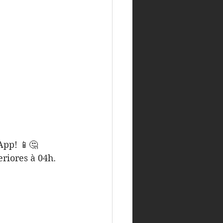
App! 
📱
🤔
riores à 04h.