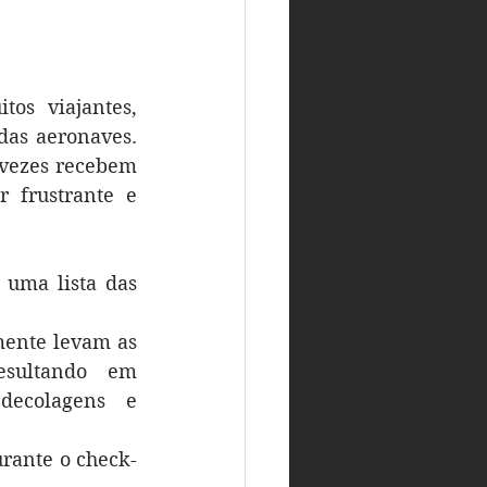
s viajantes, 
as aeronaves. 
 vezes recebem 
 frustrante e 
uma lista das 
ente levam as 
sultando em 
ecolagens e 
urante o check-