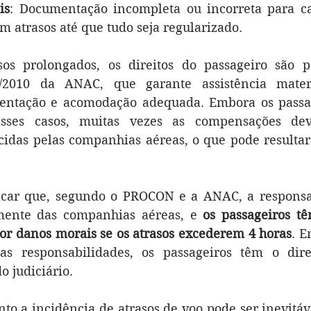
is
: Documentação incompleta ou incorreta para car
m atrasos até que tudo seja regularizado.
os prolongados, os direitos do passageiro são pr
/2010 da ANAC, que garante assistência materia
entação e acomodação adequada. Embora os passa
nesses casos, muitas vezes as compensações dev
idas pelas companhias aéreas, o que pode resultar 
acar que, segundo o PROCON e a ANAC, a responsab
lmente das companhias aéreas, e 
os passageiros tê
or danos morais se os atrasos excederem 4 horas
. E
s responsabilidades, os passageiros têm o dire
o judiciário.
o a incidência de atrasos de voo pode ser inevitáv