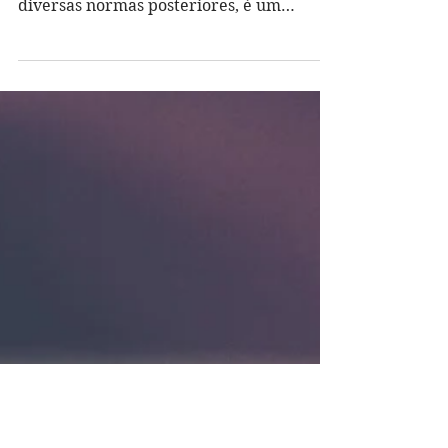
VOCÊ SABE O QUE É
DRAWBACK?
O drawback foi instituído pelo Decreto-
Lei nº 37, de 1966, e aperfeiçoado por
diversas normas posteriores, é um
regime aduaneiro especial...